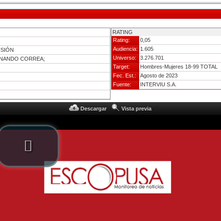
RATING
Rating:
0,05
Audiencia:
1.605
ISIÓN
Universo:
3.276.701
NANDO CORREA;
Target:
Hombres-Mujeres 18-99 TOTAL
Fec. Est.:
Agosto de 2023
Fuente:
INTERVIU S.A.
Descargar
Vista previa