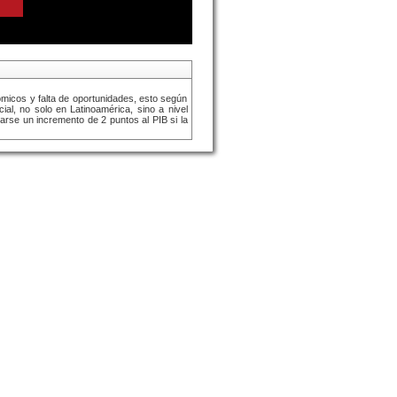
micos y falta de oportunidades, esto según
ial, no solo en Latinoamérica, sino a nivel
darse un incremento de 2 puntos al PIB si la