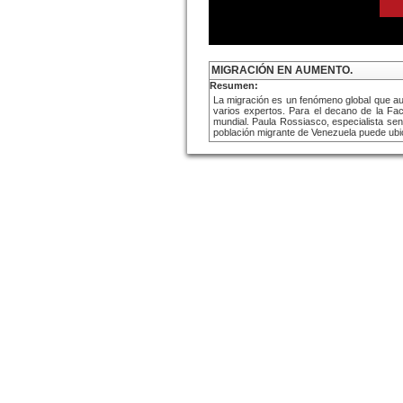
MIGRACIÓN EN AUMENTO.
Resumen:
La migración es un fenómeno global que au
varios expertos. Para el decano de la Facu
mundial. Paula Rossiasco, especialista seni
población migrante de Venezuela puede ubic