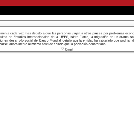
menta cada vez más debido a que las personas viajan a otros países por problemas econó
ltad de Estudios Internacionales de la UEES, Isidro Fierro, la migración es un drama soc
or en desarrollo social del Banco Mundial, detalló que la entidad ha calculado que podrían 
arse laboralmente al mismo nivel de salario que la población ecuatoriana.
Email