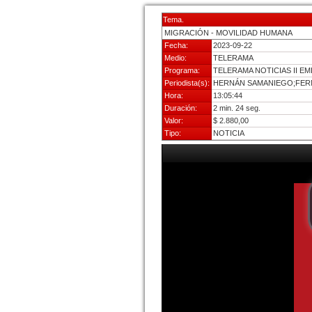
Tema.
MIGRACIÓN - MOVILIDAD HUMANA
Fecha:
2023-09-22
Medio:
TELERAMA
Programa:
TELERAMA NOTICIAS II EM
Periodista(s):
HERNÁN SAMANIEGO;FER
Hora:
13:05:44
Duración:
2 min. 24 seg.
Valor:
$ 2.880,00
Tipo:
NOTICIA