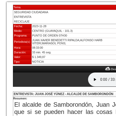
Tema.
SEGURIDAD CIUDADANA
ENTREVISTA
RECICLAJE
Fecha:
2023-11-28
Medio:
CENTRO (GUAYAQUIL - 101.3)
Programa:
PUNTO DE ORDEN 07H30
JUAN XAVIER BENEDETTI RIPALDA;ALFONSO HARB
Periodista(s):
VITERI;MARIASOL PONS;
Hora:
08:33:00
Duración:
33 min. 45 seg.
Valor:
$ 1.349,87
Tipo:
NOTICIA
Des
ENTREVISTA: JUAN JOSÉ YÚNEZ - ALCALDE DE SAMBORONDÓN
Resumen:
El alcalde de Samborondón, Juan J
que si se pueden hacer las cosas 